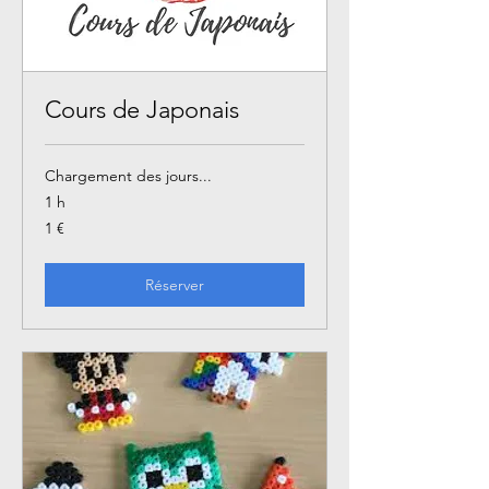
Cours de Japonais
Chargement des jours...
1 h
1
1 €
euro
Réserver