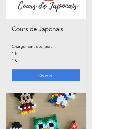
Cours de Japonais
Chargement des jours...
1 h
1
1 €
euro
Réserver