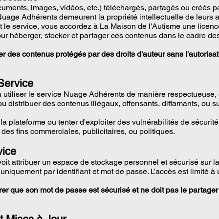
uments, images, vidéos, etc.) téléchargés, partagés ou créés par
Nuage Adhérents demeurent la propriété intellectuelle de leurs a
t le service, vous accordez à La Maison de l'Autisme une licenc
our héberger, stocker et partager ces contenus dans le cadre des
ager des contenus protégés par des droits d'auteur sans l'autorisa
 Service
 à utiliser le service Nuage Adhérents de manière respectueuse, 
u distribuer des contenus illégaux, offensants, diffamants, ou s
 la plateforme ou tenter d'exploiter des vulnérabilités de sécurité
à des fins commerciales, publicitaires, ou politiques.
vice
voit attribuer un espace de stockage personnel et sécurisé sur 
uniquement par identifiant et mot de passe. L’accès est limité à
surer que son mot de passe est sécurisé et ne doit pas le partage