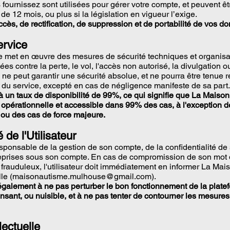
ournissez sont utilisées pour gérer votre compte, et peuvent ê
e 12 mois, ou plus si la législation en vigueur l’exige.
ccès, de rectification, de suppression et de portabilité de vos 
ervice
e met en œuvre des mesures de sécurité techniques et organisa
es contre la perte, le vol, l'accès non autorisé, la divulgation o
on ne peut garantir une sécurité absolue, et ne pourra être tenue
té du service, excepté en cas de négligence manifeste de sa part.
à un taux de disponibilité de 99%, ce qui signifie que La Maison
 opérationnelle et accessible dans 99% des cas, à l'exception 
 ou des cas de force majeure.
 de l'Utilisateur
responsable de la gestion de son compte, de la confidentialité de 
treprises sous son compte. En cas de compromission de son mot 
 frauduleux, l'utilisateur doit immédiatement en informer La Mai
le (
maisonautisme.mulhouse@gmail.com
).
 également à ne pas perturber le bon fonctionnement de la platef
ensant, ou nuisible, et à ne pas tenter de contourner les mesure
lectuelle