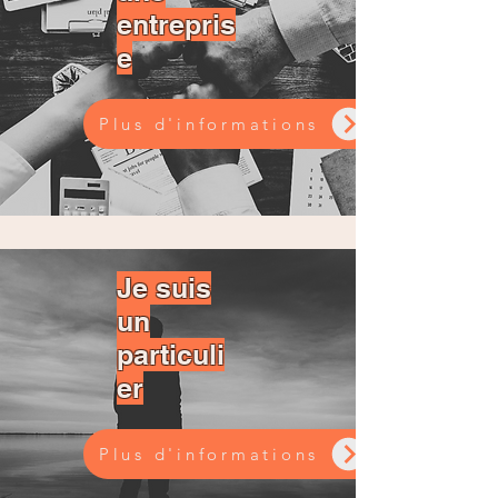
entrepris
e
Plus d'informations
Je suis
un
particuli
er
Plus d'informations