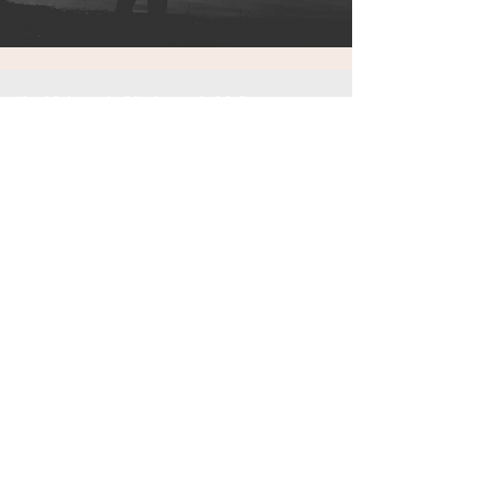
La Maison de l'Autisme de Mulhouse est
une association loi 1908
Adresse : 120 rue d'Illzach 68100 Mulhouse
Téléphone :
09 54 05 04 56
Mail :
maisonautisme.mulhouse@gmail.com
Nous contacter
Mentions légales
Politique de cookies
Politique de confidentialité
© 2025 par La Maison de