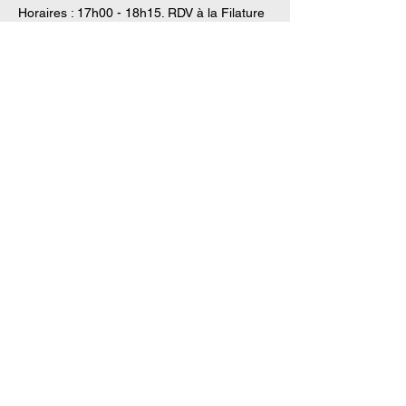
Horaires : 17h00 - 18h15. RDV à la Filature 
à 16h40. 
Accompagnant : Gaël 
Afficher plus
Partager cet événement
La Maison de l'Autisme de Mulhouse est
une association loi 1908
Adresse : 120 rue d'Illzach 68100 Mulhouse
Téléphone :
09 54 05 04 56