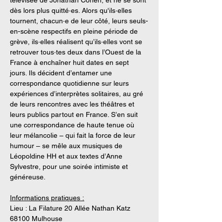
télévisée de Jonathan Cohen, et ne se sont 
dès lors plus quitté·es. Alors qu'ils·elles 
tournent, chacun·e de leur côté, leurs seuls-
en-scène respectifs en pleine période de 
grève, ils·elles réalisent qu’ils·elles vont se 
retrouver tous·tes deux dans l’Ouest de la 
France à enchaîner huit dates en sept 
jours. Ils décident d’entamer une 
correspondance quotidienne sur leurs 
expériences d’interprètes solitaires, au gré 
de leurs rencontres avec les théâtres et 
leurs publics partout en France. S’en suit 
une correspondance de haute tenue où 
leur mélancolie – qui fait la force de leur 
humour – se mêle aux musiques de 
Léopoldine HH et aux textes d’Anne 
Sylvestre, pour une soirée intimiste et 
généreuse.
Informations pratiques :
Lieu : La Filature 20 Allée Nathan Katz 
68100 Mulhouse