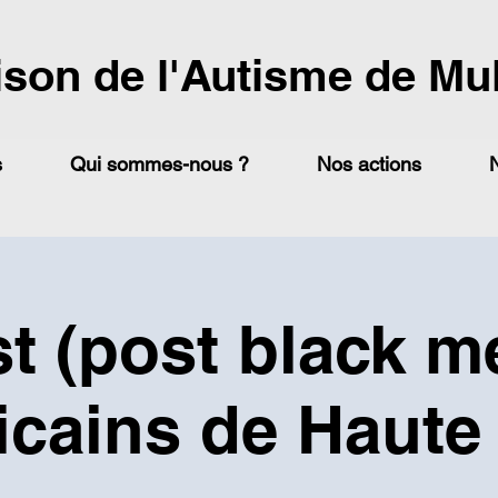
ison de l'Autisme de Mu
s
Qui sommes-nous ?
Nos actions
t (post black me
cains de Haute