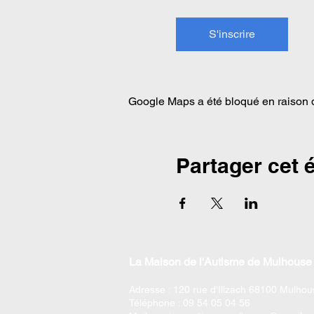
S'inscrire
Google Maps a été bloqué en raison d
Partager cet
La Maison de l'Autisme de Mulhouse 
Adresse : 120 rue d'Illzach 68100 Mulhou
Téléphone : 09 54 05 04 56