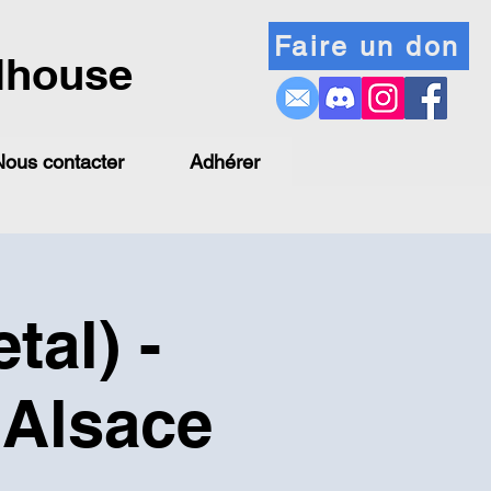
Faire un don
lhouse
Nous contacter
Adhérer
tal) -
 Alsace