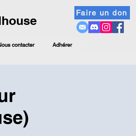
Faire un don
lhouse
Nous contacter
Adhérer
ur
se)