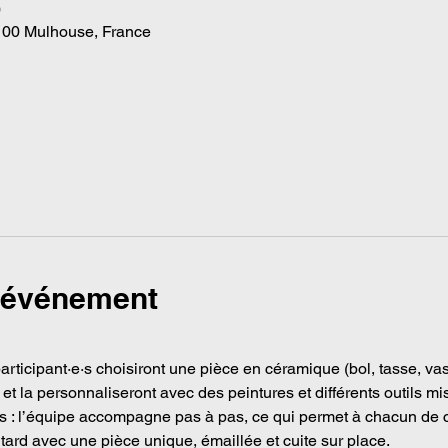
0
100 Mulhouse, France
l'événement
rticipant·e·s choisiront une pièce en céramique (bol, tasse, vase,
et la personnaliseront avec des peintures et différents outils mi
uis : l’équipe accompagne pas à pas, ce qui permet à chacun de c
 tard avec une pièce unique, émaillée et cuite sur place.