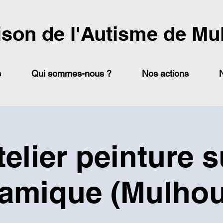
ison de l'Autisme de Mu
s
Qui sommes-nous ?
Nos actions
telier peinture s
ramique (Mulhou