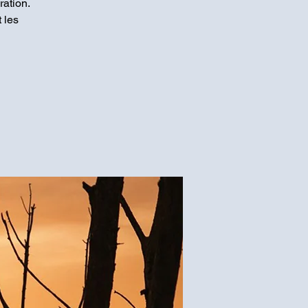
ration.
 les