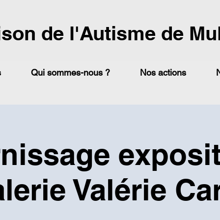
ison de l'Autisme de Mu
s
Qui sommes-nous ?
Nos actions
nissage exposi
lerie Valérie Ca