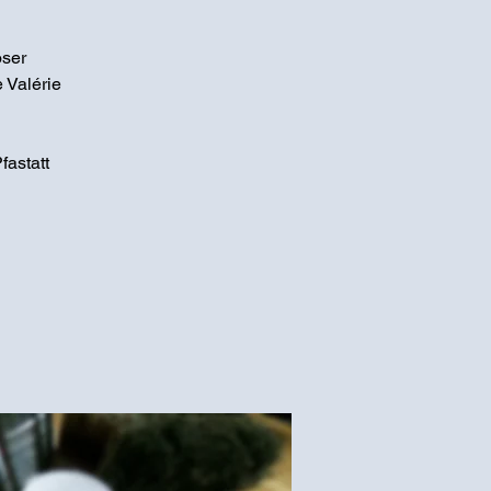
oser
 Valérie
fastatt