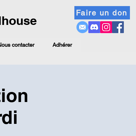
Faire un don
lhouse
Nous contacter
Adhérer
tion
rdi