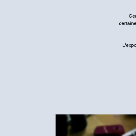
Cer
certaine
L'expo