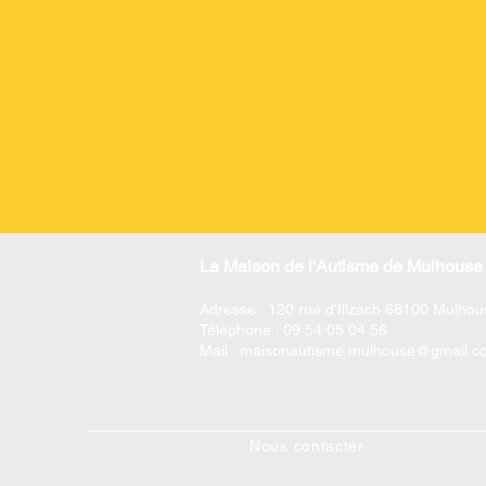
La Maison de l'Autisme de Mulhouse 
Adresse : 120 rue d'Illzach 68100 Mulhou
Téléphone : 09 54 05 04 56
Mail :
maisonautisme.mulhouse@gmail.c
Nous contacter