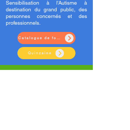
Sensibilisation à l'Autisme à
destination du grand public, des
personnes concernés et des
professionnels.
Catalogue de formations
Quinzaine
Thérapeutique
La MAM propose également des
activités thérapeutiques pour les
adhérents, adultes autistes et
aidants.
Groupes de parole