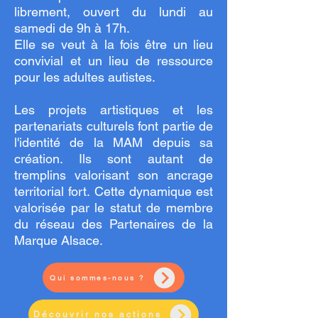
librement, ouvert du lundi au
samedi de 9h à 17h.
Elle se veut à la fois être un lieu
convivial et un lieu de ressource
pour les adultes autistes.
Les projets artistiques et les
partenariats culturels font partie de
l'identité de la MAM depuis sa
création. Ils sont autant de
tremplins valorisant son ancrage
territorial fort. Cette dynamique est
valorisée par le statut de membre
du réseau des Partenaires de la
Marque Alsace.
Qui sommes-nous ?
Découvrir nos actions