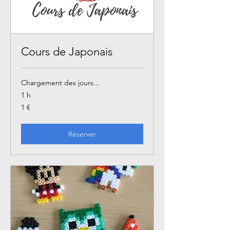
Cours de Japonais
Chargement des jours...
1 h
1
1 €
euro
Réserver