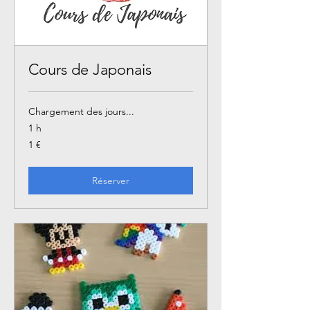
Cours de Japonais
Chargement des jours...
1 h
1
1 €
euro
Réserver