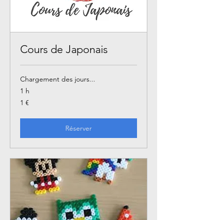
Cours de Japonais
Chargement des jours...
1 h
1
1 €
euro
Réserver