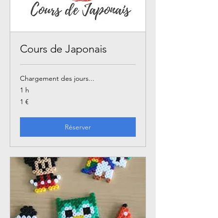
Cours de Japonais
Chargement des jours...
1 h
1
1 €
euro
Réserver